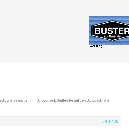
ach, wie befestigen?
›
Antwort auf: Surfbretter auf dem Autodach, wie
#316449