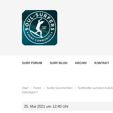
SURF FORUM
SURF BLOG
ARCHIV
KONTAKT
Start
›
Foren
›
Surfer Geschichten
›
Surfbretter auf dem Autod
befestigen?
25. Mai 2021 um 12:40 Uhr