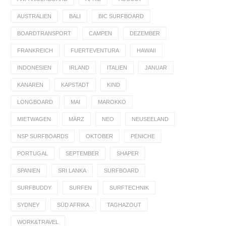
AUSTRALIEN
BALI
BIC SURFBOARD
BOARDTRANSPORT
CAMPEN
DEZEMBER
FRANKREICH
FUERTEVENTURA
HAWAII
INDONESIEN
IRLAND
ITALIEN
JANUAR
KANAREN
KAPSTADT
KIND
LONGBOARD
MAI
MAROKKO
MIETWAGEN
MÄRZ
NEO
NEUSEELAND
NSP SURFBOARDS
OKTOBER
PENICHE
PORTUGAL
SEPTEMBER
SHAPER
SPANIEN
SRI LANKA
SURFBOARD
SURFBUDDY
SURFEN
SURFTECHNIK
SYDNEY
SÜD AFRIKA
TAGHAZOUT
WORK&TRAVEL