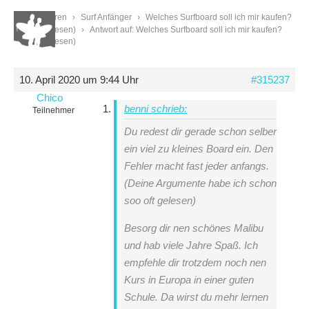
Start
›
Foren
›
Surf Anfänger
›
Welches Surfboard soll ich mir kaufen?
(Bitte Text lesen)
›
Antwort auf: Welches Surfboard soll ich mir kaufen?
(Bitte Text lesen)
10. April 2020 um 9:44 Uhr
#315237
Chico
benni schrieb:
Teilnehmer
Du redest dir gerade schon selber
ein viel zu kleines Board ein. Den
Fehler macht fast jeder anfangs.
(Deine Argumente habe ich schon
soo oft gelesen)
Besorg dir nen schönes Malibu
und hab viele Jahre Spaß. Ich
empfehle dir trotzdem noch nen
Kurs in Europa in einer guten
Schule. Da wirst du mehr lernen