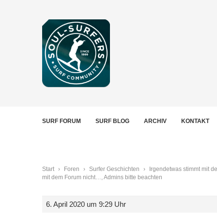
SURF FORUM
SURF BLOG
ARCHIV
KONTAKT
Start
›
Foren
›
Surfer Geschichten
›
Irgendetwas stimmt mit d
mit dem Forum nicht…, Admins bitte beachten
6. April 2020 um 9:29 Uhr