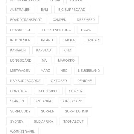
AUSTRALIEN
BALI
BIC SURFBOARD
BOARDTRANSPORT
CAMPEN
DEZEMBER
FRANKREICH
FUERTEVENTURA
HAWAII
INDONESIEN
IRLAND
ITALIEN
JANUAR
KANAREN
KAPSTADT
KIND
LONGBOARD
MAI
MAROKKO
MIETWAGEN
MÄRZ
NEO
NEUSEELAND
NSP SURFBOARDS
OKTOBER
PENICHE
PORTUGAL
SEPTEMBER
SHAPER
SPANIEN
SRI LANKA
SURFBOARD
SURFBUDDY
SURFEN
SURFTECHNIK
SYDNEY
SÜD AFRIKA
TAGHAZOUT
WORK&TRAVEL