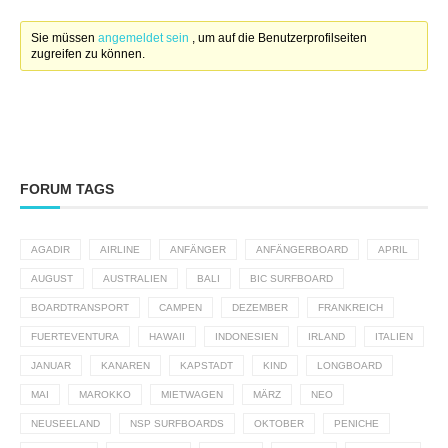
Sie müssen
angemeldet sein
, um auf die Benutzerprofilseiten
zugreifen zu können.
FORUM TAGS
AGADIR
AIRLINE
ANFÄNGER
ANFÄNGERBOARD
APRIL
AUGUST
AUSTRALIEN
BALI
BIC SURFBOARD
BOARDTRANSPORT
CAMPEN
DEZEMBER
FRANKREICH
FUERTEVENTURA
HAWAII
INDONESIEN
IRLAND
ITALIEN
JANUAR
KANAREN
KAPSTADT
KIND
LONGBOARD
MAI
MAROKKO
MIETWAGEN
MÄRZ
NEO
NEUSEELAND
NSP SURFBOARDS
OKTOBER
PENICHE