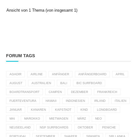
Ansicht von 1 Thema (von insgesamt 1)
FORUM TAGS
AGADIR
AIRLINE
ANFÄNGER
ANFÄNGERBOARD
APRIL
AUGUST
AUSTRALIEN
BALI
BIC SURFBOARD
BOARDTRANSPORT
CAMPEN
DEZEMBER
FRANKREICH
FUERTEVENTURA
HAWAII
INDONESIEN
IRLAND
ITALIEN
JANUAR
KANAREN
KAPSTADT
KIND
LONGBOARD
MAI
MAROKKO
MIETWAGEN
MÄRZ
NEO
NEUSEELAND
NSP SURFBOARDS
OKTOBER
PENICHE
PORTUGAL
SEPTEMBER
SHAPER
SPANIEN
SRI LANKA