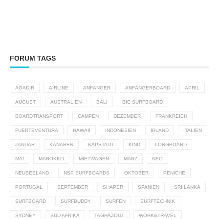
FORUM TAGS
AGADIR
AIRLINE
ANFÄNGER
ANFÄNGERBOARD
APRIL
AUGUST
AUSTRALIEN
BALI
BIC SURFBOARD
BOARDTRANSPORT
CAMPEN
DEZEMBER
FRANKREICH
FUERTEVENTURA
HAWAII
INDONESIEN
IRLAND
ITALIEN
JANUAR
KANAREN
KAPSTADT
KIND
LONGBOARD
MAI
MAROKKO
MIETWAGEN
MÄRZ
NEO
NEUSEELAND
NSP SURFBOARDS
OKTOBER
PENICHE
PORTUGAL
SEPTEMBER
SHAPER
SPANIEN
SRI LANKA
SURFBOARD
SURFBUDDY
SURFEN
SURFTECHNIK
SYDNEY
SÜD AFRIKA
TAGHAZOUT
WORK&TRAVEL