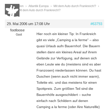
Start
›
Foren
›
Atlantik Europa
›
Mit dem Auto durch Frankreich!?
›
Reply To: Mit dem Auto durch Frankreich!?
29. Mai 2006 um 17:08 Uhr
#63793
footloose
Hier noch ein kleiner Tip: In Frankreich
Gast
gibt es viele „Camping a la ferme“ – also
quasi Urlaub aufn Bauernhof. Die Bauern
stellen dann ein kleines Areal auf ihrem
Gelände zur Verfügung, auf denen sich
eben Leute wie du (meistens sind es aber
Franzosen) niederlassen können. Du hast
Duschen (wenn auch nicht immer warm),
Toilette etc. und das meistens für einen
Spottpreis. Zum größten Teil sind die
Bauernhöfe ausgeschildert – suche
einfach nach Schildern auf denen
Camping a la ferme (oder Aire Naturellle)