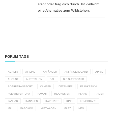
steht oder frag dich durch. Ist vielleicht
eine Alternative zum Wildstehen.
FORUM TAGS
AGADIR
AIRLINE
ANFÄNGER
ANFÄNGERBOARD
APRIL
AUGUST
AUSTRALIEN
BALI
BIC SURFBOARD
BOARDTRANSPORT
CAMPEN
DEZEMBER
FRANKREICH
FUERTEVENTURA
HAWAII
INDONESIEN
IRLAND
ITALIEN
JANUAR
KANAREN
KAPSTADT
KIND
LONGBOARD
MAI
MAROKKO
MIETWAGEN
MÄRZ
NEO