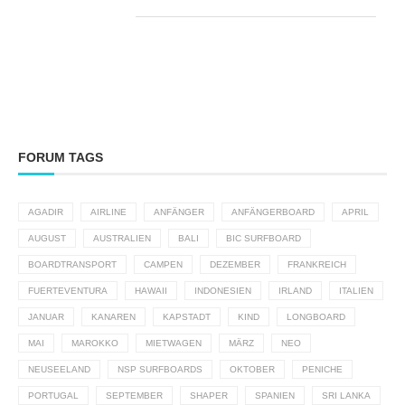
FORUM TAGS
AGADIR
AIRLINE
ANFÄNGER
ANFÄNGERBOARD
APRIL
AUGUST
AUSTRALIEN
BALI
BIC SURFBOARD
BOARDTRANSPORT
CAMPEN
DEZEMBER
FRANKREICH
FUERTEVENTURA
HAWAII
INDONESIEN
IRLAND
ITALIEN
JANUAR
KANAREN
KAPSTADT
KIND
LONGBOARD
MAI
MAROKKO
MIETWAGEN
MÄRZ
NEO
NEUSEELAND
NSP SURFBOARDS
OKTOBER
PENICHE
PORTUGAL
SEPTEMBER
SHAPER
SPANIEN
SRI LANKA