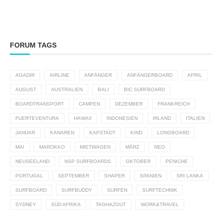
FORUM TAGS
AGADIR
AIRLINE
ANFÄNGER
ANFÄNGERBOARD
APRIL
AUGUST
AUSTRALIEN
BALI
BIC SURFBOARD
BOARDTRANSPORT
CAMPEN
DEZEMBER
FRANKREICH
FUERTEVENTURA
HAWAII
INDONESIEN
IRLAND
ITALIEN
JANUAR
KANAREN
KAPSTADT
KIND
LONGBOARD
MAI
MAROKKO
MIETWAGEN
MÄRZ
NEO
NEUSEELAND
NSP SURFBOARDS
OKTOBER
PENICHE
PORTUGAL
SEPTEMBER
SHAPER
SPANIEN
SRI LANKA
SURFBOARD
SURFBUDDY
SURFEN
SURFTECHNIK
SYDNEY
SÜD AFRIKA
TAGHAZOUT
WORK&TRAVEL