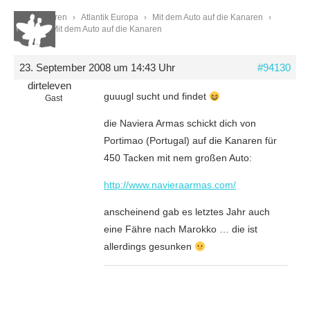
Start
›
Foren
›
Atlantik Europa
›
Mit dem Auto auf die Kanaren
›
Reply To: Mit dem Auto auf die Kanaren
23. September 2008 um 14:43 Uhr
#94130
dirteleven
guuugl sucht und findet
Gast
die Naviera Armas schickt dich von
Portimao (Portugal) auf die Kanaren für
450 Tacken mit nem großen Auto:
http://www.navieraarmas.com/
anscheinend gab es letztes Jahr auch
eine Fähre nach Marokko … die ist
allerdings gesunken