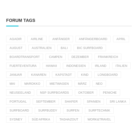
FORUM TAGS
AGADIR
AIRLINE
ANFÄNGER
ANFÄNGERBOARD
APRIL
AUGUST
AUSTRALIEN
BALI
BIC SURFBOARD
BOARDTRANSPORT
CAMPEN
DEZEMBER
FRANKREICH
FUERTEVENTURA
HAWAII
INDONESIEN
IRLAND
ITALIEN
JANUAR
KANAREN
KAPSTADT
KIND
LONGBOARD
MAI
MAROKKO
MIETWAGEN
MÄRZ
NEO
NEUSEELAND
NSP SURFBOARDS
OKTOBER
PENICHE
PORTUGAL
SEPTEMBER
SHAPER
SPANIEN
SRI LANKA
SURFBOARD
SURFBUDDY
SURFEN
SURFTECHNIK
SYDNEY
SÜD AFRIKA
TAGHAZOUT
WORK&TRAVEL