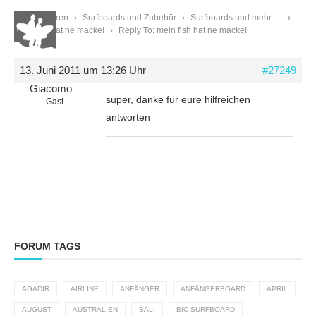
Start
›
Foren
›
Surfboards und Zubehör
›
Surfboards und mehr …
›
mein fish hat ne macke!
›
Reply To: mein fish hat ne macke!
13. Juni 2011 um 13:26 Uhr
#27249
Giacomo
super, danke für eure hilfreichen
Gast
antworten
FORUM TAGS
AGADIR
AIRLINE
ANFÄNGER
ANFÄNGERBOARD
APRIL
AUGUST
AUSTRALIEN
BALI
BIC SURFBOARD