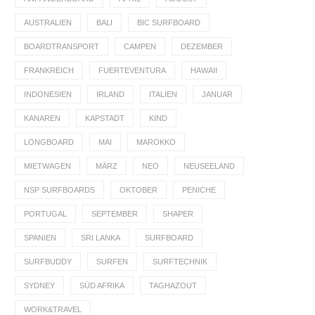
AUSTRALIEN
BALI
BIC SURFBOARD
BOARDTRANSPORT
CAMPEN
DEZEMBER
FRANKREICH
FUERTEVENTURA
HAWAII
INDONESIEN
IRLAND
ITALIEN
JANUAR
KANAREN
KAPSTADT
KIND
LONGBOARD
MAI
MAROKKO
MIETWAGEN
MÄRZ
NEO
NEUSEELAND
NSP SURFBOARDS
OKTOBER
PENICHE
PORTUGAL
SEPTEMBER
SHAPER
SPANIEN
SRI LANKA
SURFBOARD
SURFBUDDY
SURFEN
SURFTECHNIK
SYDNEY
SÜD AFRIKA
TAGHAZOUT
WORK&TRAVEL