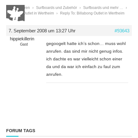
Start
›
Foren
›
Surfboards und Zubehör
›
Surfboards und mehr …
›
Billabong Outlet in Wertheim
›
Reply To: Billabong Outlet in Wertheim
7. September 2008 um 13:27 Uhr
#93643
hippiekillerin
gegoogelt hatte ich’s schon… muss wohl
Gast
anrufen. das sind mir nicht genug infos.
ich dachte es war vielleicht schon einer
da und da war ich einfach zu faul zum
anrufen.
FORUM TAGS