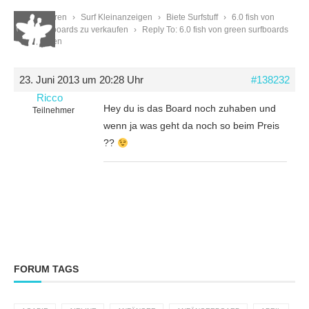
Start
›
Foren
›
Surf Kleinanzeigen
›
Biete Surfstuff
›
6.0 fish von
green surfboards zu verkaufen
›
Reply To: 6.0 fish von green surfboards
zu verkaufen
23. Juni 2013 um 20:28 Uhr
#138232
Ricco
Hey du is das Board noch zuhaben und
Teilnehmer
wenn ja was geht da noch so beim Preis
??
FORUM TAGS