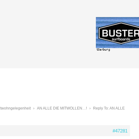
Mitwohngelegenheit
›
AN ALLE DIE MITWOLLEN…!
›
Reply To: AN ALLE
#47281