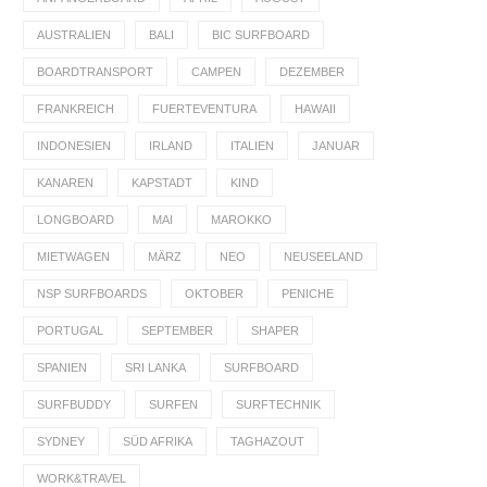
AUSTRALIEN
BALI
BIC SURFBOARD
BOARDTRANSPORT
CAMPEN
DEZEMBER
FRANKREICH
FUERTEVENTURA
HAWAII
INDONESIEN
IRLAND
ITALIEN
JANUAR
KANAREN
KAPSTADT
KIND
LONGBOARD
MAI
MAROKKO
MIETWAGEN
MÄRZ
NEO
NEUSEELAND
NSP SURFBOARDS
OKTOBER
PENICHE
PORTUGAL
SEPTEMBER
SHAPER
SPANIEN
SRI LANKA
SURFBOARD
SURFBUDDY
SURFEN
SURFTECHNIK
SYDNEY
SÜD AFRIKA
TAGHAZOUT
WORK&TRAVEL