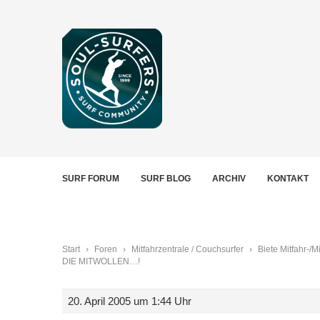
SURF FORUM
SURF BLOG
ARCHIV
KONTAKT
Start
›
Foren
›
Mitfahrzentrale / Couchsurfer
›
Biete Mitfahr-/
DIE MITWOLLEN…!
20. April 2005 um 1:44 Uhr