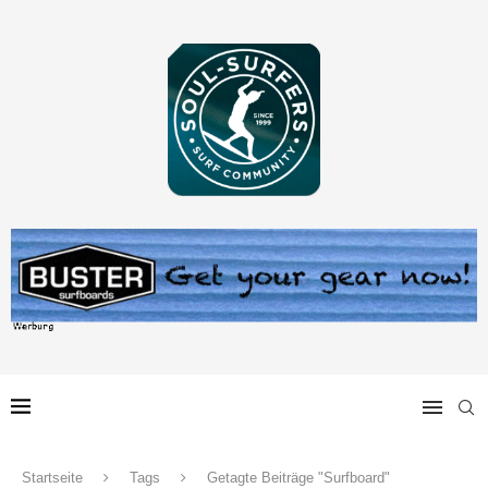
Startseite
Tags
Getagte Beiträge "Surfboard"