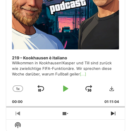
219 – Kookhausen è italiano
Willkommen in Kookhausen!Kasper und Till sind zurück
wie zwielichtige FIFA-Funktionäre. Wir sprechen diese
Woche darüber, warum Fußball geiler
[...]
Downloa
1
X
SKIP
PLAY
JUMP
CHANGE
PLAYBACK
BACKWARD
PAUSE
FORWARD
00:00
RATE
01:11:04
PREVIOUS
SHOW
NEXT
EPISODE
EPISODES
EPISO
Show
LIST
Podcast