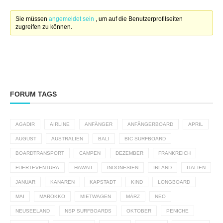
Sie müssen
angemeldet sein
, um auf die Benutzerprofilseiten
zugreifen zu können.
FORUM TAGS
AGADIR
AIRLINE
ANFÄNGER
ANFÄNGERBOARD
APRIL
AUGUST
AUSTRALIEN
BALI
BIC SURFBOARD
BOARDTRANSPORT
CAMPEN
DEZEMBER
FRANKREICH
FUERTEVENTURA
HAWAII
INDONESIEN
IRLAND
ITALIEN
JANUAR
KANAREN
KAPSTADT
KIND
LONGBOARD
MAI
MAROKKO
MIETWAGEN
MÄRZ
NEO
NEUSEELAND
NSP SURFBOARDS
OKTOBER
PENICHE